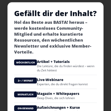
Gefällt dir der Inhalt?
Hol das Beste aus BASTA! heraus –
werde kostenloses Community-
Mitglied und erhalte kuratierte
Ressourcen, den wöchentlichen
Newsletter und exklusive Member-
Vorteile.
Artikel + Tutorials
WÖCHENTLICH
Die Lektüre, die du finden würdest – wenn
du Zeit hättest
Live-Webinare
2× / MONAT
Experten, die du direkt fragen kannst
Magazin + Whitepapers
MONATLICH
Deep Dives, die sich lohnen
Aufzeichnungen + Kurse
ON-DEMAND