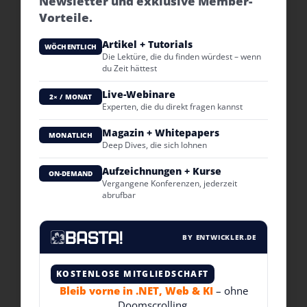
Newsletter und exklusive Member-
Vorteile.
Artikel + Tutorials
WÖCHENTLICH
Die Lektüre, die du finden würdest – wenn
du Zeit hättest
Live-Webinare
2× / MONAT
Experten, die du direkt fragen kannst
Magazin + Whitepapers
MONATLICH
Deep Dives, die sich lohnen
Aufzeichnungen + Kurse
ON-DEMAND
Vergangene Konferenzen, jederzeit
abrufbar
BY ENTWICKLER.DE
KOSTENLOSE MITGLIEDSCHAFT
Bleib vorne in .NET, Web & KI
– ohne
Doomscrolling.