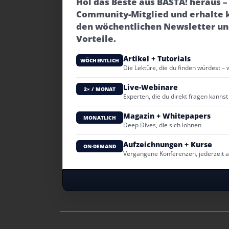
Hol das Beste aus BASTA! heraus 
Community-Mitglied und erhalte 
den wöchentlichen Newsletter un
Vorteile.
Artikel + Tutorials
WÖCHENTLICH
Die Lektüre, die du finden würdest – 
Live-Webinare
2× / MONAT
Experten, die du direkt fragen kannst
Magazin + Whitepapers
MONATLICH
Deep Dives, die sich lohnen
Aufzeichnungen + Kurse
ON-DEMAND
Vergangene Konferenzen, jederzeit 