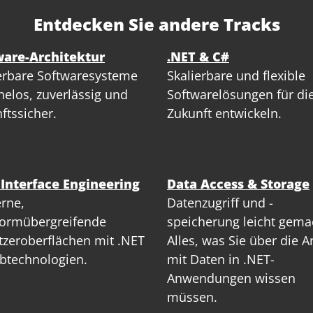
Entdecken Sie andere Tracks
ware-Architektur
.NET & C#
erbare Softwaresysteme
Skalierbare und flexible
elos, zuverlässig und
Softwarelösungen für di
ftssicher.
Zukunft entwickeln.
 Interface Engineering
Data Access & Storage
rne,
Datenzugriff und -
formübergreifende
speicherung leicht gema
zeroberflächen mit .NET
Alles, was Sie über die A
btechnologien.
mit Daten in .NET-
Anwendungen wissen
müssen.