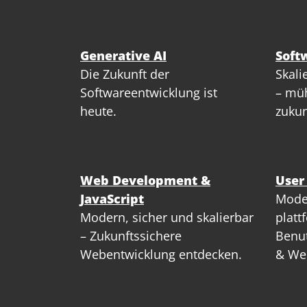
Generative AI
Soft
Die Zukunft der
Skali
Softwareentwicklung ist
– müh
heute.
zukun
Web Development &
User
JavaScript
Mode
Modern, sicher und skalierbar
platt
– Zukunftssichere
Benut
Webentwicklung entdecken.
& We