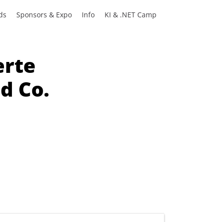
ds
Sponsors & Expo
Info
KI & .NET Camp
erte
d Co.