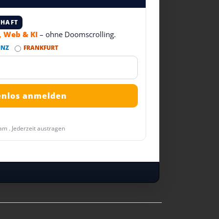
CHAFT
T, Web & KI
– ohne Doomscrolling.
INZ
FRANKFURT
am . Jederzeit austragen