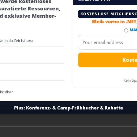
– werde kostenloses
kuratierte Ressourcen,
KOSTENLOSE MITGLIEDS
d exklusive Member-
Bleib vorne in .NE
MA
wenn du Zeit hättest
Kein Sp
abrufbar
Plus:
Konferenz- & Camp-Frühbucher & Rabatte