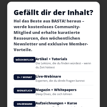
Gefällt dir der Inhalt?
Hol das Beste aus BASTA! heraus –
werde kostenloses Community-
Mitglied und erhalte kuratierte
Ressourcen, den wöchentlichen
Newsletter und exklusive Member-
Vorteile.
Artikel + Tutorials
WÖCHENTLICH
Die Lektüre, die du finden würdest – wenn
du Zeit hättest
Live-Webinare
2× / MONAT
Experten, die du direkt fragen kannst
Magazin + Whitepapers
MONATLICH
Deep Dives, die sich lohnen
Aufzeichnungen + Kurse
ON-DEMAND