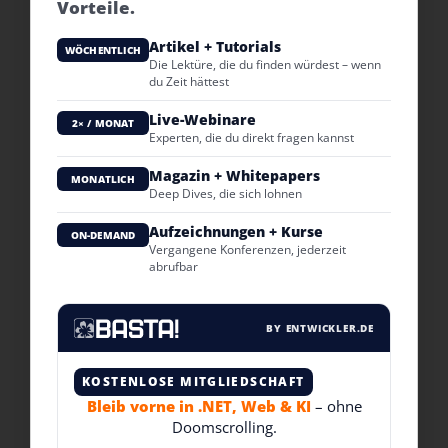
Vorteile.
Artikel + Tutorials
WÖCHENTLICH
Die Lektüre, die du finden würdest – wenn
du Zeit hättest
Live-Webinare
2× / MONAT
Experten, die du direkt fragen kannst
Magazin + Whitepapers
MONATLICH
Deep Dives, die sich lohnen
Aufzeichnungen + Kurse
ON-DEMAND
Vergangene Konferenzen, jederzeit
abrufbar
BY ENTWICKLER.DE
KOSTENLOSE MITGLIEDSCHAFT
Bleib vorne in .NET, Web & KI
– ohne
Doomscrolling.