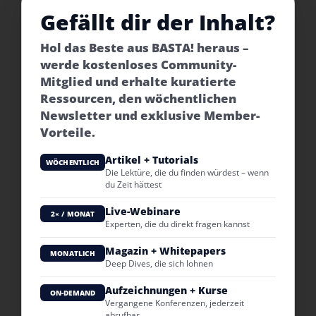
Gefällt dir der Inhalt?
Hol das Beste aus BASTA! heraus –
werde kostenloses Community-
Mitglied und erhalte kuratierte
Ressourcen, den wöchentlichen
Newsletter und exklusive Member-
Vorteile.
Artikel + Tutorials
WÖCHENTLICH
Die Lektüre, die du finden würdest – wenn
du Zeit hättest
Live-Webinare
2× / MONAT
Experten, die du direkt fragen kannst
Magazin + Whitepapers
MONATLICH
Deep Dives, die sich lohnen
Aufzeichnungen + Kurse
ON-DEMAND
Vergangene Konferenzen, jederzeit
abrufbar