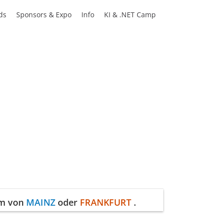
ds
Sponsors & Expo
Info
KI & .NET Camp
mm von
MAINZ
oder
FRANKFURT
.