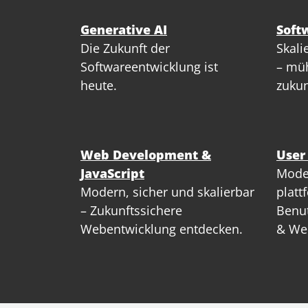
Generative AI
Soft
Die Zukunft der
Skali
Softwareentwicklung ist
– müh
heute.
zukun
Web Development &
User
JavaScript
Mode
Modern, sicher und skalierbar
platt
– Zukunftssichere
Benut
Webentwicklung entdecken.
& We