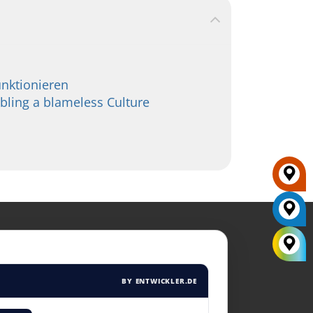
unktionieren
ling a blameless Culture
BY ENTWICKLER.DE