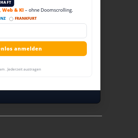
CHAFT
T, Web & KI
– ohne Doomscrolling.
INZ
FRANKFURT
am . Jederzeit austragen