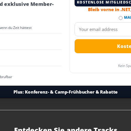
KOSTENLOSE MITGLIEDS
d exklusive Member-
Bleib vorne in .NE
MA
wenn du Zeit hättest
Kein Sp
abrufbar
Plus:
Konferenz- & Camp-Frühbucher & Rabatte
Entdecken Sie andere Tracks