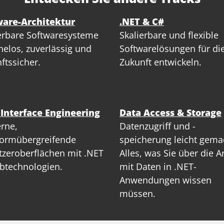
ware-Architektur
.NET & C#
erbare Softwaresysteme
Skalierbare und flexible
elos, zuverlässig und
Softwarelösungen für di
ftssicher.
Zukunft entwickeln.
 Interface Engineering
Data Access & Storage
rne,
Datenzugriff und -
formübergreifende
speicherung leicht gema
zeroberflächen mit .NET
Alles, was Sie über die A
btechnologien.
mit Daten in .NET-
Anwendungen wissen
müssen.