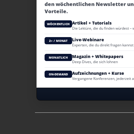
den wöchentlichen Newsletter un
Vorteile.
Artikel + Tutorials
WÖCHENTLICH
Die Lektüre, die du finden würdest – 
Live-Webinare
2× / MONAT
Experten, die du direkt fragen kannst
Magazin + Whitepapers
MONATLICH
Deep Dives, die sich lohnen
Aufzeichnungen + Kurse
ON-DEMAND
Vergangene Konferenzen, jederzeit 