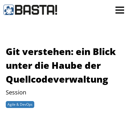
×
MAINZ
FRANKFURT
Alle
Git verstehen: ein Blick
unter die Haube der
Quellcodeverwaltung
Session
Agile & DevOps