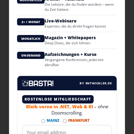
WÖCHENTLICH
Die Lektüre, die du finden würdest – wenn
du Zeit hättest
Live-Webinare
2× / MONAT
Experten, die du direkt fragen kannst
Magazin + Whitepapers
MONATLICH
Deep Dives, die sich lohnen
Aufzeichnungen + Kurse
ON-DEMAND
Vergangene Konferenzen, jederzeit
abrufbar
BY ENTWICKLER.DE
KOSTENLOSE MITGLIEDSCHAFT
Bleib vorne in .NET, Web & KI
– ohne
Doomscrolling.
MAINZ
FRANKFURT