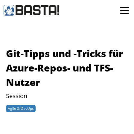
×
MAINZ
FRANKFURT
Alle
Git-Tipps und -Tricks für
Azure-Repos- und TFS-
Nutzer
Session
Agile & DevOps