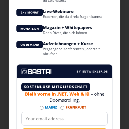
du Zeit hättest
Live-Webinare
2× / MONAT
Experten, die du direkt fragen kannst
Magazin + Whitepapers
MONATLICH
Deep Dives, die sich lohnen
Aufzeichnungen + Kurse
ON-DEMAND
Vergangene Konferenzen, jederzeit
abrufbar
BY ENTWICKLER.DE
KOSTENLOSE MITGLIEDSCHAFT
Bleib vorne in .NET, Web & KI
– ohne
Doomscrolling.
MAINZ
FRANKFURT