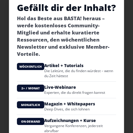
Gefällt dir der Inhalt?
Hol das Beste aus BASTA! heraus –
werde kostenloses Community-
Mitglied und erhalte kuratierte
Ressourcen, den wöchentlichen
Newsletter und exklusive Member-
Vorteile.
Artikel + Tutorials
WÖCHENTLICH
Die Lektüre, die du finden würdest – wenn
du Zeit hättest
Live-Webinare
2× / MONAT
Experten, die du direkt fragen kannst
Magazin + Whitepapers
MONATLICH
Deep Dives, die sich lohnen
Aufzeichnungen + Kurse
ON-DEMAND
Vergangene Konferenzen, jederzeit
abrufbar