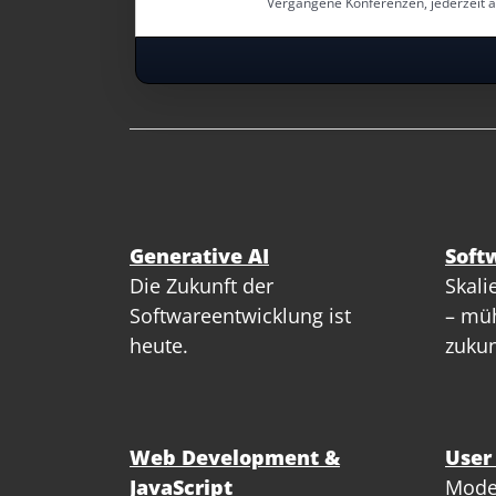
Vergangene Konferenzen, jederzeit 
Generative AI
Soft
Die Zukunft der
Skali
Softwareentwicklung ist
– müh
heute.
zukun
Web Development &
User
JavaScript
Mode