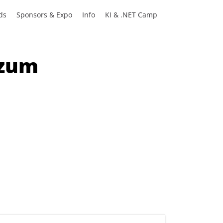
ds
Sponsors & Expo
Info
KI & .NET Camp
 zum