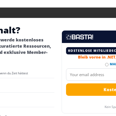
halt?
– werde kostenloses
kuratierte Ressourcen,
KOSTENLOSE MITGLIEDS
d exklusive Member-
Bleib vorne in .NE
MA
wenn du Zeit hättest
Kein Sp