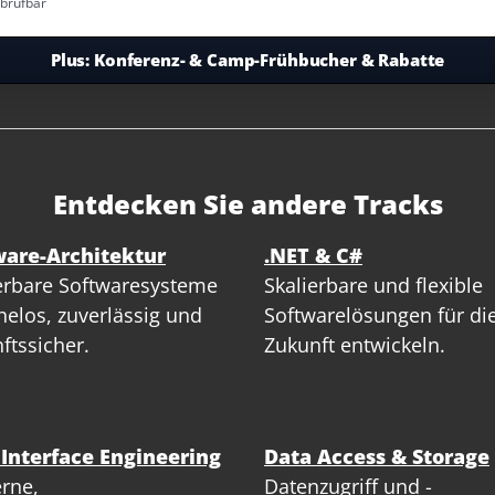
abrufbar
Plus:
Konferenz- & Camp-Frühbucher & Rabatte
Entdecken Sie andere Tracks
ware-Architektur
.NET & C#
erbare Softwaresysteme
Skalierbare und flexible
elos, zuverlässig und
Softwarelösungen für di
ftssicher.
Zukunft entwickeln.
 Interface Engineering
Data Access & Storage
rne,
Datenzugriff und -