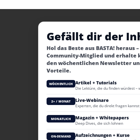
Gefällt dir der In
Hol das Beste aus BASTA! heraus 
Community-Mitglied und erhalte 
den wöchentlichen Newsletter un
Vorteile.
Artikel + Tutorials
WÖCHENTLICH
Die Lektüre, die du finden würdest – 
Live-Webinare
2× / MONAT
Experten, die du direkt fragen kannst
Magazin + Whitepapers
MONATLICH
Deep Dives, die sich lohnen
Aufzeichnungen + Kurse
ON-DEMAND