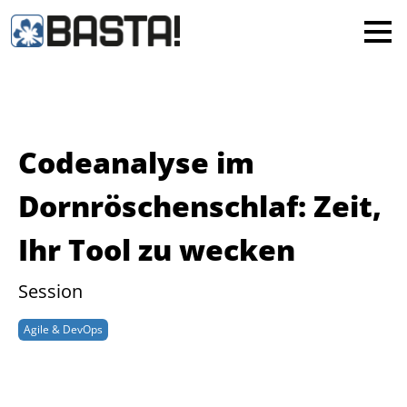
×
MAINZ
FRANKFURT
Alle
Codeanalyse im
Dornröschenschlaf: Zeit,
Ihr Tool zu wecken
Session
Agile & DevOps