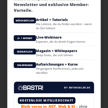
Newsletter und exklusive Member-
Vorteile.
Artikel + Tutorials
WÖCHENTLICH
Die Lektüre, die du finden würdest – wenn
du Zeit hättest
Live-Webinare
2× / MONAT
Experten, die du direkt fragen kannst
Magazin + Whitepapers
MONATLICH
Deep Dives, die sich lohnen
Aufzeichnungen + Kurse
ON-DEMAND
Vergangene Konferenzen, jederzeit
abrufbar
BY ENTWICKLER.DE
KOSTENLOSE MITGLIEDSCHAFT
Bleib vorne in .NET, Web & KI
– ohne